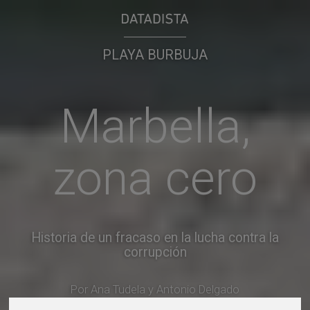
PLAYA BURBUJA
Marbella,
zona cero
Historia de un fracaso en la lucha contra la
corrupción
Por
Ana Tudela
y
Antonio Delgado
NOVIEMBRE 2017